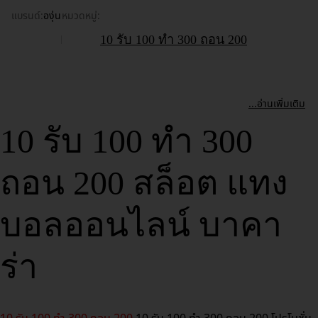
แบรนด์:
องุ่น
หมวดหมู่:
10 รับ 100 ทํา 300 ถอน 200
...อ่านเพิ่มเติม
10 รับ 100 ทำ 300
ถอน 200 สล็อต แทง
บอลออนไลน์ บาคา
ร่า