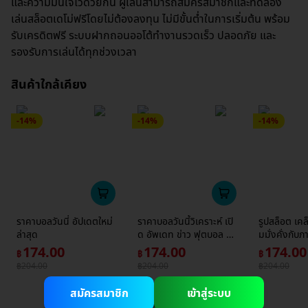
และความมั่นใจไว้ด้วยกัน ผู้เล่นสามารถสมัครสมาชิกและทดลอง
เล่นสล็อตเดโม่ฟรีโดยไม่ต้องลงทุน ไม่มีขั้นต่ำในการเริ่มต้น พร้อม
รับเครดิตฟรี ระบบฝากถอนออโต้ทำงานรวดเร็ว ปลอดภัย และ
รองรับการเล่นได้ทุกช่วงเวลา
สินค้าใกล้เคียง
-14%
-14%
-14%
ราคาบอลวันนี่ อัปเดตใหม่
ราคาบอลวันนี้วิเคราะห์ เปิ
รูปสล็อต เคล
ล่าสุด
ด อัพเดท ข่าว ฟุตบอล ล่า
มมั่งคั่งกับ
สุด พร้อม ประการ ผล บอ
ร PGRICH
174.00
174.00
174.00
฿
฿
฿
ล
฿204.00
฿204.00
฿204.00
สมัครสมาชิก
เข้าสู่ระบบ