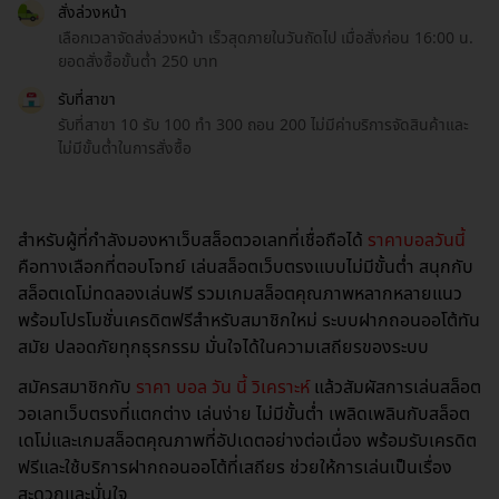
สั่งล่วงหน้า
เลือกเวลาจัดส่งล่วงหน้า เร็วสุดภายในวันถัดไป เมื่อสั่งก่อน 16:00 น.
ยอดสั่งซื้อขั้นต่ำ 250 บาท
รับที่สาขา
รับที่สาขา 10 รับ 100 ทํา 300 ถอน 200 ไม่มีค่าบริการจัดสินค้าและ
ไม่มีขั้นต่ำในการสั่งซื้อ
สำหรับผู้ที่กำลังมองหาเว็บสล็อตวอเลทที่เชื่อถือได้
ราคาบอลวันนี้
คือทางเลือกที่ตอบโจทย์ เล่นสล็อตเว็บตรงแบบไม่มีขั้นต่ำ สนุกกับ
สล็อตเดโม่ทดลองเล่นฟรี รวมเกมสล็อตคุณภาพหลากหลายแนว
พร้อมโปรโมชั่นเครดิตฟรีสำหรับสมาชิกใหม่ ระบบฝากถอนออโต้ทัน
สมัย ปลอดภัยทุกธุรกรรม มั่นใจได้ในความเสถียรของระบบ
สมัครสมาชิกกับ
ราคา บอล วัน นี้ วิเคราะห์
แล้วสัมผัสการเล่นสล็อต
วอเลทเว็บตรงที่แตกต่าง เล่นง่าย ไม่มีขั้นต่ำ เพลิดเพลินกับสล็อต
เดโม่และเกมสล็อตคุณภาพที่อัปเดตอย่างต่อเนื่อง พร้อมรับเครดิต
ฟรีและใช้บริการฝากถอนออโต้ที่เสถียร ช่วยให้การเล่นเป็นเรื่อง
สะดวกและมั่นใจ